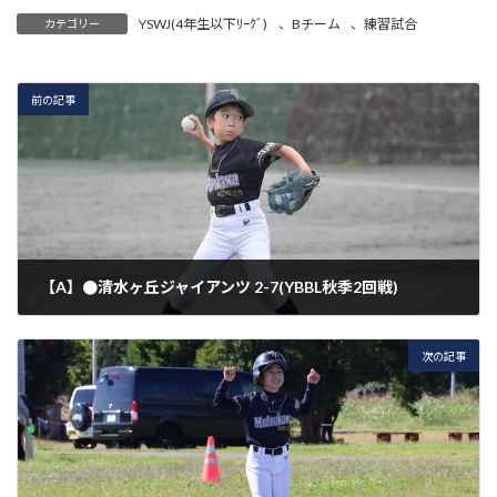
YSWJ(4年生以下ﾘｰｸﾞ)
、
Bチーム
、
練習試合
カテゴリー
前の記事
【A】●清水ヶ丘ジャイアンツ 2-7(YBBL秋季2回戦)
2021年10月16日
次の記事