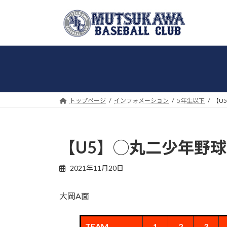
コ
ナ
ン
ビ
テ
ゲ
ン
ー
ツ
シ
へ
ョ
ス
ン
キ
に
トップページ
インフォメーション
5年生以下
【U
ッ
移
プ
動
【U5】◯丸二少年野球部
2021年11月20日
大岡A面
TEAM
1
2
3