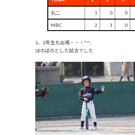
1
0
0
丸二
MBC
2
1
0
1、2年生も出場・・・^^;
ほのぼのとした試合でした