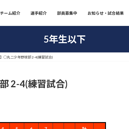
チーム紹介
選手紹介
部員募集中
お知らせ・試合結果
5年生以下
5】◯丸二少年野球部 2-4(練習試合)
 2-4(練習試合)
4
5
6
7
計