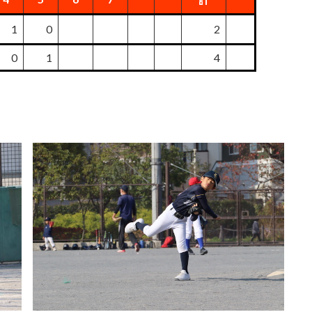
1
0
2
0
1
4