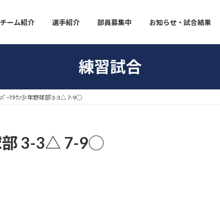
チーム紹介
選手紹介
部員募集中
お知らせ・試合結果
練習試合
ﾊﾟｰｸﾀｳﾝ少年野球部 3-3△ 7-9◯
部 3-3△ 7-9◯