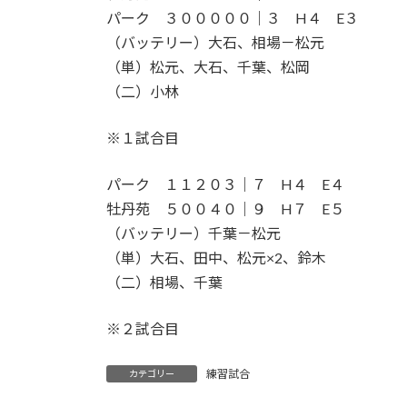
パーク ３０００００｜３ H４ E３
（バッテリー）大石、相場－松元
（単）松元、大石、千葉、松岡
（二）小林
※１試合目
パーク １１２０３｜７ H４ E４
牡丹苑 ５００４０｜９ H７ E５
（バッテリー）千葉－松元
（単）大石、田中、松元×2、鈴木
（二）相場、千葉
※２試合目
練習試合
カテゴリー