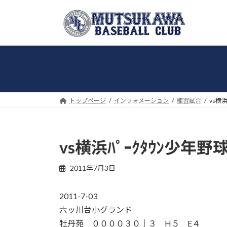
コ
ナ
ン
ビ
テ
ゲ
ン
ー
ツ
シ
へ
ョ
ス
ン
キ
に
トップページ
インフォメーション
練習試合
vs横浜
ッ
移
プ
動
vs横浜ﾊﾟｰｸﾀｳﾝ少年野球
2011年7月3日
2011-7-03
六ッ川台小グランド
牡丹苑 ００００３０｜３ H５ E４