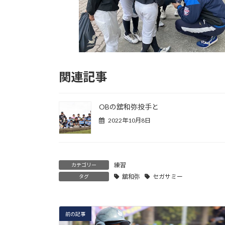
関連記事
OBの舘和弥投手と
2022年10月8日
練習
カテゴリー
舘和弥
セガサミー
タグ
前の記事