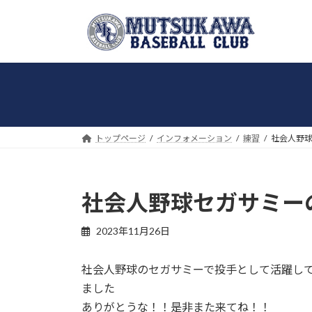
コ
ナ
ン
ビ
テ
ゲ
ン
ー
ツ
シ
へ
ョ
ス
ン
キ
に
トップページ
インフォメーション
練習
社会人野球
ッ
移
プ
動
社会人野球セガサミーの
2023年11月26日
社会人野球のセガサミーで投手として活躍し
ました
ありがとうな！！是非また来てね！！