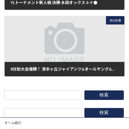
YLトーナメント新人戦 決勝 永田オックス 6-9 ●
2015年1月25日
次の記事
8分割大会優勝！ 清水ヶ丘ジャイアンツ&オールヤング&竜虎 ４−０ ○
2015年2月1日
検索
検索
チーム紹介