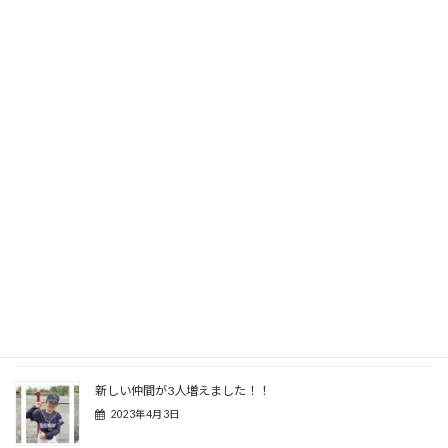
ミツオくん 岩崎小3年生
イブキくん 初音ヶ丘幼
稚園年長
ここから、MLB選手への道がスタートだ！！
楽しんでいくぞ〜〜！！
レイくんの写真は後日アップします
関連記事
新しい仲間が3人増えました！！
2023年4月3日