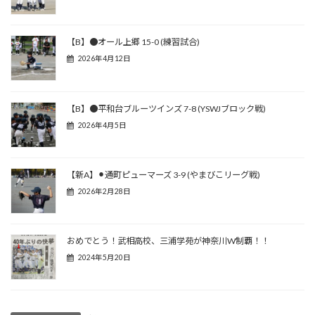
【B】●オール上郷 15-0 (練習試合)
2026年4月12日
【B】●平和台ブルーツインズ 7-8 (YSWJブロック戦)
2026年4月5日
【新A】⚫︎通町ピューマーズ 3-9 (やまびこリーグ戦)
2026年2月28日
おめでとう！武相高校、三浦学苑が神奈川W制覇！！
2024年5月20日