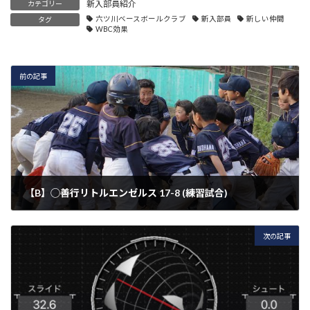
新入部員紹介
カテゴリー
六ツ川ベースボールクラブ
新入部員
新しい仲間
タグ
WBC効果
前の記事
【B】◯善行リトルエンゼルス 17-8 (練習試合)
2023年4月23日
次の記事