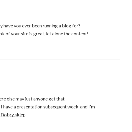
have you ever been running a blog for?
 of your site is great, let alone the content!
re else may just anyone get that
g? I have a presentation subsequent week, and I'm
:
Dobry sklep