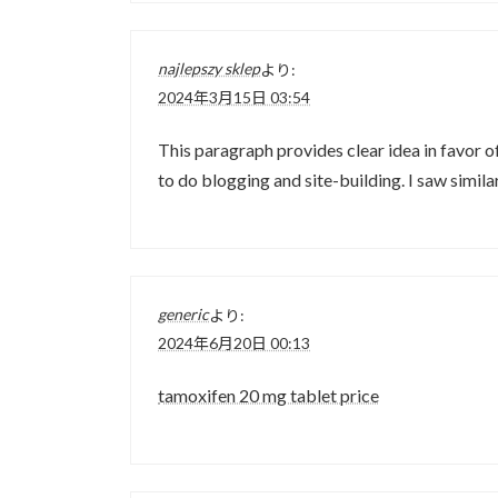
najlepszy sklep
より:
2024年3月15日 03:54
This paragraph provides clear idea in favor o
to do blogging and site-building. I saw simila
generic
より:
2024年6月20日 00:13
tamoxifen 20 mg tablet price