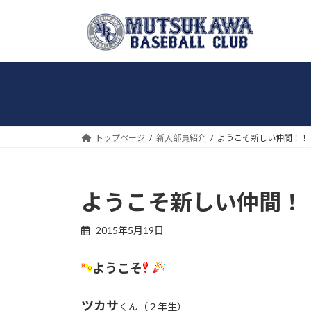
コ
ナ
ン
ビ
テ
ゲ
ン
ー
ツ
シ
へ
ョ
ス
ン
キ
に
トップページ
新入部員紹介
ようこそ新しい仲間！！
ッ
移
プ
動
ようこそ新しい仲間！
2015年5月19日
ようこそ
ツカサ
くん（２年生）