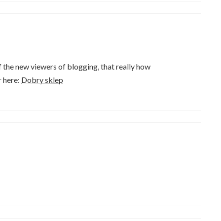
f the new viewers of blogging, that really how
r here:
Dobry sklep