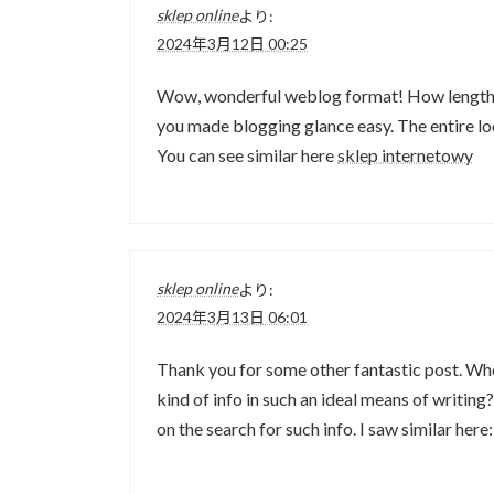
sklep online
より:
2024年3月12日 00:25
Wow, wonderful weblog format! How lengthy 
you made blogging glance easy. The entire look
You can see similar here
sklep internetowy
sklep online
より:
2024年3月13日 06:01
Thank you for some other fantastic post. Whe
kind of info in such an ideal means of writin
on the search for such info. I saw similar here