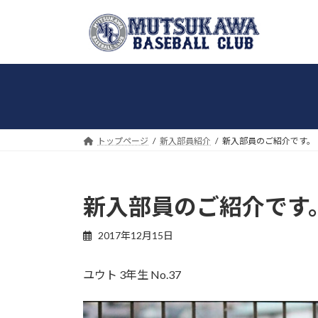
コ
ナ
ン
ビ
テ
ゲ
ン
ー
ツ
シ
へ
ョ
ス
ン
キ
に
トップページ
新入部員紹介
新入部員のご紹介です。
ッ
移
プ
動
新入部員のご紹介です
2017年12月15日
ユウト 3年生 No.37