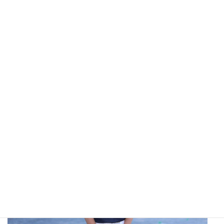
心和（ミナギ）くん（3年）