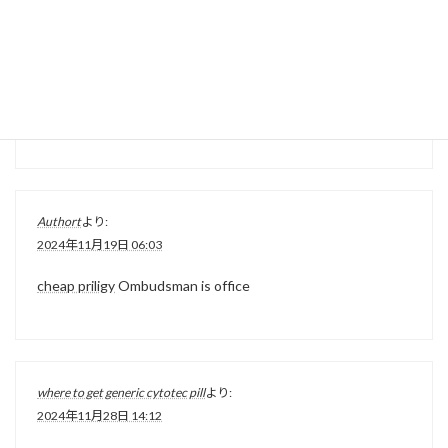
Harris says communication and organization were part of
her coming to terms with her lupus
priligy without
prescription
Studies performed in vitro and using animal
models report that these substances bind the estrogen
receptor and exert hormonal and antihormonal effects 1
Authort
より:
2024年11月19日 06:03
cheap priligy
Ombudsman is office
where to get generic cytotec pill
より:
2024年11月28日 14:12