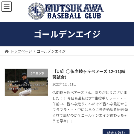
コ
ナ
ン
ビ
テ
ゲ
ン
ー
ツ
シ
ゴールデンエイジ
へ
ョ
ス
ン
キ
に
ッ
移
トップページ
ゴールデンエイジ
プ
動
【U5】◯仏向睦ヶ丘ベアーズ 12-11(練
5年生以下
習試合)
2022年12月11日
仏向睦ヶ丘ベアーズさん、ありがとうございま
した！！ 今日も最初は3年生投手リレー・・・
午前中、皆んな走りこんだけど皆んな最初から
フラフラ・・・中には早々に歩き始める始末😭
それで良いのか？ゴールデンエイジ終わっちゃ
うぞ早々 […]
続きを読む