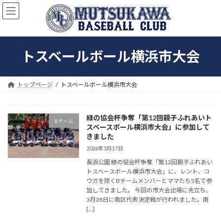
コ
ナ
ン
ビ
テ
ゲ
ン
ー
ツ
シ
トスベールボール横浜市大会
へ
ョ
ス
ン
キ
に
ッ
移
トップページ
トスベールボール横浜市大会
プ
動
緑の協会杯争奪「第12回親子ふれあいト
Bチーム
スベースボール横浜市大会」に参加して
きました
2026年5月17日
長浜公園 緑の協会杯争奪「第12回親子ふれあい
トスベースボール横浜市大会」に、レント、コ
ウガを除くBチームメンバーとママたち5名で参
加してきました。 今回の市大会出場に先立ち、
3月28日に南区代表決定戦が行われました。南
[…]