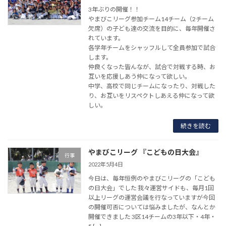
3年ぶりの開催！！
やまびこリーグ参加チーム14チーム（2チーム
欠席）の子ども達の交流を目的に、毎年開催さ
れています。
各学年チームをシャッフルして全員参加で試合
します。
仲良くなった皆んなが、試合で対戦する時、お
互いを応援しあう仲になって欲しい。
中学、高校で同じチームになったり、対戦した
り、お互いをリスペクトしあえる仲になって欲
しい。
続きを読む
やまびこリーグ 『こどもの日大会』
行事
2022年5月4日
今日は、毎年恒例のやまびこリーグの「こども
の日大会」でした 我々運営サイドも、毎月1回
以上リーグの運営会議を行なっていますが今回
の開催可否については悩みましたが、なんとか
開催できました 3区14チームの3年以下・4年・