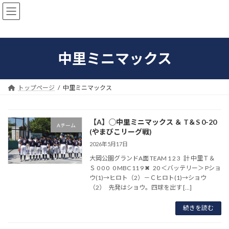
コ
ナ
ン
ビ
テ
ゲ
ン
ー
ツ
シ
中里ミニマックス
へ
ョ
ス
ン
キ
に
ッ
移
トップページ
中里ミニマックス
プ
動
【A】◯中里ミニマックス ＆ T＆S 0-20
Aチーム
(やまびこリーグ戦)
2026年5月17日
大岡公園グランドA面 TEAM 1 2 3 計 中里Ｔ＆
Ｓ 0 0 0 0 MBC 11 9 ✖ 20 ＜バッテリー＞ Pショ
ウ(1)→ヒロト（2）－Ｃヒロト(1)→ショウ
（2） 先発はショウ。四球を出す […]
続きを読む