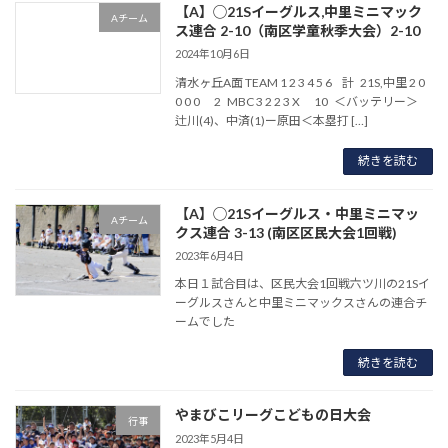
【A】◯21Sイーグルス,中里ミニマック
Aチーム
ス連合 2-10（南区学童秋季大会）2-10
2024年10月6日
清水ヶ丘A面 TEAM 1 2 3 4 5 6 計 21S,中里 2 0
0 0 0 2 MBC 3 2 2 3 X 10 ＜バッテリー＞
辻川(4)、中済(1)ー原田＜本塁打 […]
続きを読む
【A】◯21Sイーグルス・中里ミニマッ
Aチーム
クス連合 3-13 (南区区民大会1回戦)
2023年6月4日
本日１試合目は、区民大会1回戦六ツ川の21Sイ
ーグルスさんと中里ミニマックスさんの連合チ
ームでした
続きを読む
やまびこリーグこどもの日大会
行事
2023年5月4日