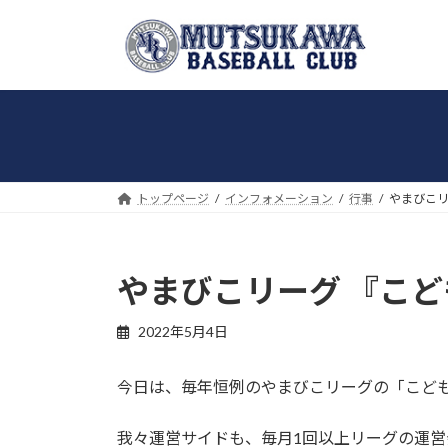
コ
ナ
ン
ビ
テ
ゲ
ン
ー
ツ
シ
へ
ョ
ス
ン
キ
に
トップページ
インフォメーション
行事
やまびこリ
ッ
移
プ
動
やまびこリーグ 『こ
2022年5月4日
今日は、毎年恒例のやまびこリーグの「こど
我々運営サイドも、毎月1回以上リーグの運営