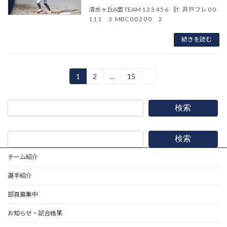
清水ヶ丘A面 TEAM 1 2 3 4 5 6 計 井戸フレ 0 0
1 1 1 3 MBC 0 0 2 0 0 2
続きを読む
投
1
2
…
15
»
固
固
固
定
定
定
稿
ペ
ペ
ペ
ー
ー
ー
の
検索
ジ
ジ
ジ
ペ
検索
ー
チーム紹介
ジ
選手紹介
送
り
部員募集中
お知らせ・試合結果