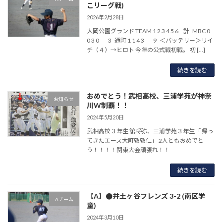
こリーグ戦)
2026年2月28日
大岡公園グランド TEAM 1 2 3 4 5 6 計 MBC 0
0 3 0 3 通町 1 1 4 3 9 ＜バッテリー＞リイ
チ（４）→ヒロト 今年の公式戦初戦。 初 […]
続きを読む
おめでとう！武相高校、三浦学苑が神奈
お知らせ
川W制覇！！
2024年5月20日
武相高校３年生 舘将弥、三浦学苑３年生「 帰っ
てきたエース大町敦敦仁」 2人ともおめでと
う！！！！関東大会頑張れ！！
続きを読む
【A】●井土ヶ谷フレンズ 3-2 (南区学
Aチーム
童)
2024年3月10日