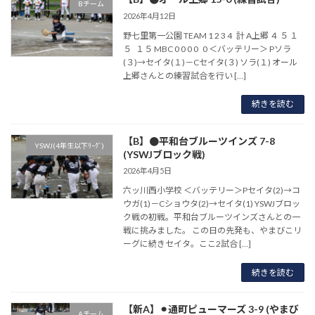
Bチーム
2026年4月12日
野七里第一公園 TEAM 1 2 3 4 計 A上郷 ４ ５ １
５ １５ MBC 0 0 0 0 0 ＜バッテリー＞ Pソラ
(３)→セイタ(１)－Cセイタ(３) ソラ(１) オール
上郷さんとの練習試合を行い […]
続きを読む
【B】●平和台ブルーツインズ 7-8
YSWJ(4年生以下ﾘｰｸﾞ)
(YSWJブロック戦)
2026年4月5日
六ッ川西小学校 ＜バッテリー＞Pセイタ(2)→コ
ウガ(1)－Cショウタ(2)→セイタ(1) YSWJブロッ
ク戦の初戦。平和台ブルーツインズさんとの一
戦に挑みました。 この日の先発も、やまびこリ
ーグに続きセイタ。ここ2試合 […]
続きを読む
【新A】⚫︎通町ピューマーズ 3-9 (やまび
Aチーム