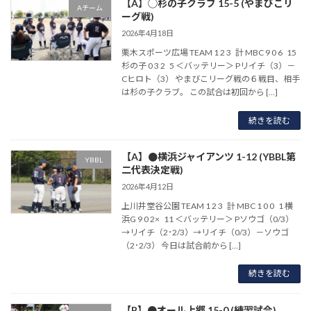
【A】◯杉の子クラブ 15-5 (やまびこリ
Aチーム
ーグ戦)
2026年4月18日
栗木スポーツ広場 TEAM 1 2 3 計 MBC 9 0 6 15
杉の子 0 3 2 5 ＜バッテリー＞ Pリイチ（3）－
Cヒロト（3） やまびこリーグ戦の６戦目、相手
は杉の子クラブ。 この試合は初回から […]
続きを読む
【A】●横浜ジャイアンツ 1-12 (YBBL第
YBBL
二代表決定戦)
2026年4月12日
上川井堂谷公園 TEAM 1 2 3 計 MBC 1 0 0 1 横
浜G 9 0 2× 11 ＜バッテリー＞ Pソウゴ（0/3）
→リイチ（2･2/3）→リイチ（0/3）－ソウゴ
（2･2/3） 今日は試合前から […]
続きを読む
【B】●オール上郷 15-0 (練習試合)