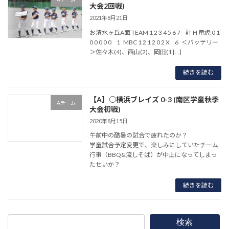
大会2回戦)
2021年8月21日
お清水ヶ丘A面 TEAM 1 2 3 4 5 6 7 計 H 竜虎 0 1
0 0 0 0 0 1 MBC 1 2 1 2 0 2 X 6 ＜バッテリー
＞佐々木(4)、西山(2)、岡田(1 […]
続きを読む
【A】○横浜ブレイズ 0-3 (南区学童秋季
Aチーム
大会初戦)
2020年8月15日
午前中の酷暑の試合で疲れたのか？
学童試合予定変更で、楽しみにしていたチーム
行事（BBQ&流しそば）が中止になってしまっ
たせいか？
続きを読む
検索