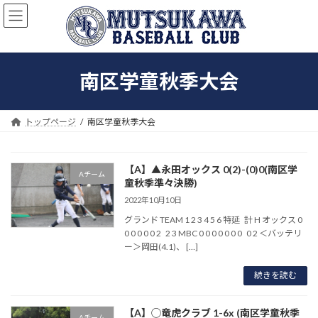
コ
ナ
ン
ビ
テ
ゲ
ン
ー
ツ
シ
南区学童秋季大会
へ
ョ
ス
ン
キ
に
ッ
移
トップページ
南区学童秋季大会
プ
動
【A】▲永田オックス 0(2)-(0)0(南区学
Aチーム
童秋季準々決勝)
2022年10月10日
グランド TEAM 1 2 3 4 5 6 特延 計 H オックス 0
0 0 0 0 0 2 2 3 MBC 0 0 0 0 0 0 0 0 2 ＜バッテリ
ー＞岡田(4.1)、 […]
続きを読む
【A】◯竜虎クラブ 1-6x (南区学童秋季
Aチーム