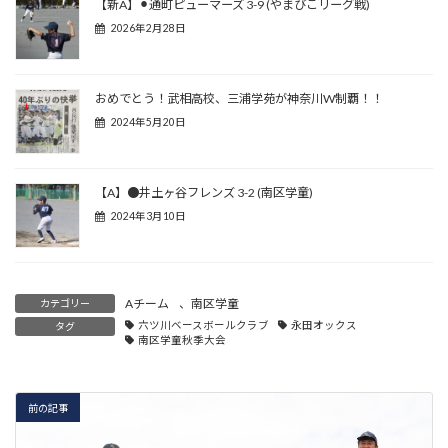
【新A】⚫︎通町ピューマーズ 3-9 (やまびこリーグ戦)
2026年2月28日
おめでとう！武相高校、三浦学苑が神奈川W制覇！！
2024年5月20日
【A】●井土ヶ谷フレンズ 3-2 (南区学童)
2024年3月10日
Aチーム
、
南区学童
カテゴリー
六ツ川ベースボールクラブ
永田オックス
タグ
南区学童秋季大会
前の記事