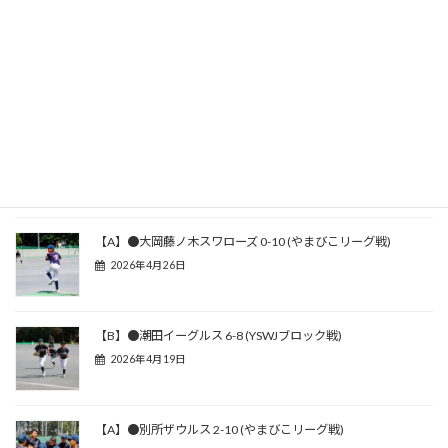
あ、ハナクソほじってる
今日も一番元気だった
な！！
関連記事
【A】●大岡藤ノ木スワローズ 0-10 (やまびこリーグ戦)
2026年4月26日
【B】●潮田イーグルス 6-8 (YSWJブロック戦)
2026年4月19日
【A】●別所ザウルス 2-10 (やまびこリーグ戦)