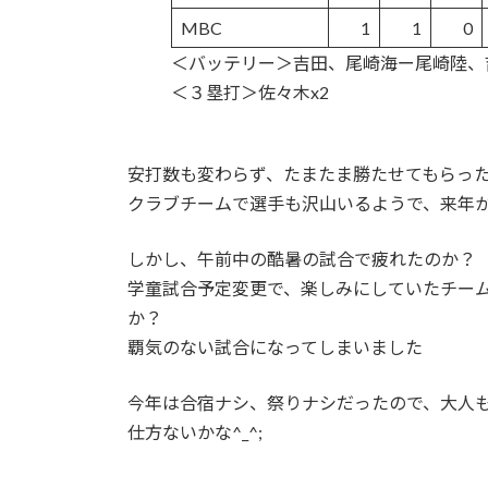
MBC
1
1
0
＜バッテリー＞吉田、尾崎海ー尾崎陸、
＜３塁打＞佐々木x2
安打数も変わらず、たまたま勝たせてもらっ
クラブチームで選手も沢山いるようで、来年
しかし、午前中の酷暑の試合で疲れたのか？
学童試合予定変更で、楽しみにしていたチーム
か？
覇気のない試合になってしまいました
今年は合宿ナシ、祭りナシだったので、大人
仕方ないかな^_^;