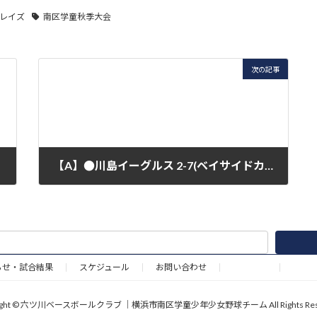
レイズ
南区学童秋季大会
次の記事
【A】●川島イーグルス 2-7(ベイサイドカップ予選)
2020年8月16日
らせ・試合結果
スケジュール
お問い合わせ
野球道具
right © 六ツ川ベースボールクラブ ｜横浜市南区学童少年少女野球チーム All Rights Rese