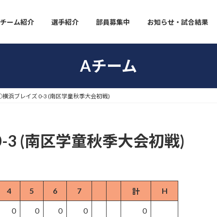
チーム紹介
選手紹介
部員募集中
お知らせ・試合結果
Aチーム
○横浜ブレイズ 0-3 (南区学童秋季大会初戦)
-3 (南区学童秋季大会初戦)
4
5
6
7
H
計
0
0
0
0
0