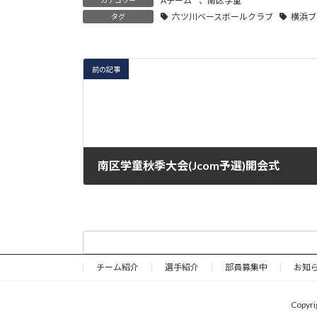
Aチーム
、
南区学童
六ツ川ベースボールクラブ
横浜ブ
タグ
前の記事
南区学童秋季大会(Jcom予選)開会式
2020年8月15日
チーム紹介
選手紹介
部員募集中
お知
Copy