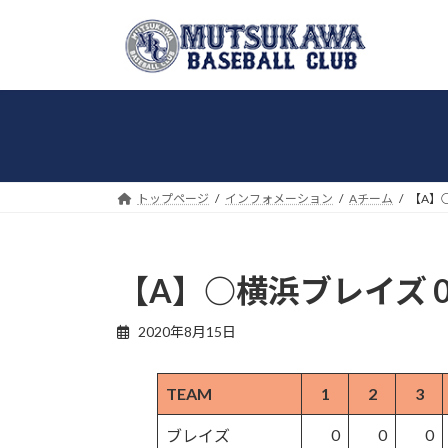
コ
ナ
ン
ビ
テ
ゲ
ン
ー
ツ
シ
へ
ョ
ス
ン
キ
に
トップページ
インフォメーション
Aチーム
【A】
ッ
移
プ
動
【A】○横浜ブレイズ 0
2020年8月15日
TEAM
1
2
3
0
0
0
ブレイズ