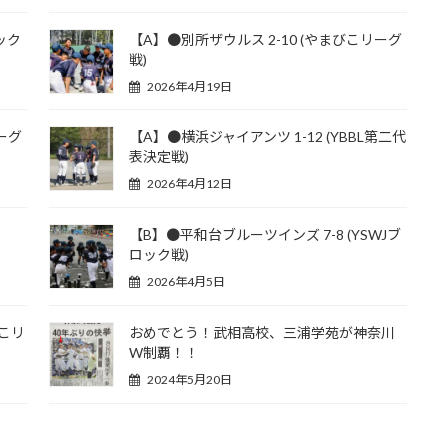
ック
【A】●別所ザウルス 2-10 (やまびこリーグ
戦)
2026年4月19日
ーグ
【A】●横浜ジャイアンツ 1-12 (YBBL第二代
表決定戦)
2026年4月12日
【B】●平和台ブルーツインズ 7-8 (YSWJブ
ロック戦)
2026年4月5日
びこリ
おめでとう！武相高校、三浦学苑が神奈川
W制覇！！
2024年5月20日