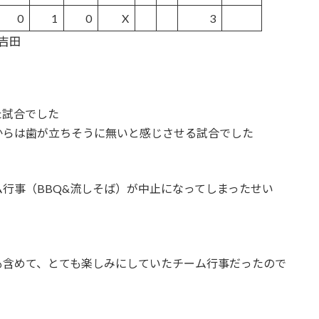
0
1
0
X
3
吉田
た試合でした
からは歯が立ちそうに無いと感じさせる試合でした
行事（BBQ&流しそば）が中止になってしまったせい
も含めて、とても楽しみにしていたチーム行事だったので