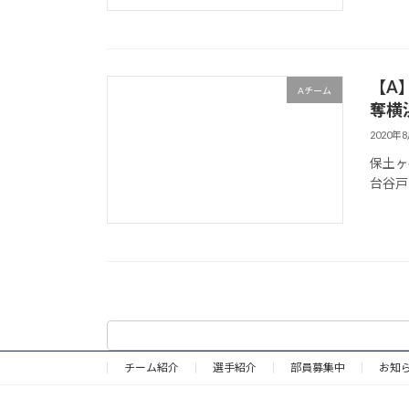
【A
Aチーム
奪横
2020年
保土ヶ谷
台谷戸 0
チーム紹介
選手紹介
部員募集中
お知