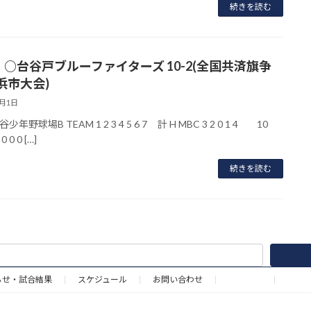
続きを読む
】○台谷戸ブルーファイターズ 10-2(全国共済旗争
浜市大会)
8月1日
少年野球場B TEAM 1 2 3 4 5 6 7 計 H MBC 3 2 0 1 4 10
 0 0 […]
続きを読む
らせ・試合結果
スケジュール
お問い合わせ
野球道具