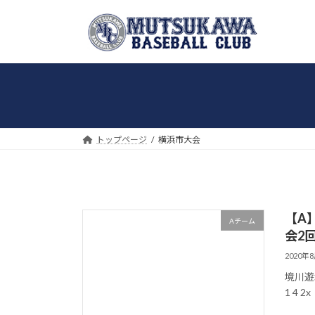
コ
ナ
ン
ビ
テ
ゲ
ン
ー
ツ
シ
へ
ョ
ス
ン
キ
に
トップページ
横浜市大会
ッ
移
プ
動
【A
Aチーム
会2回
2020年
境川遊水池
1 4