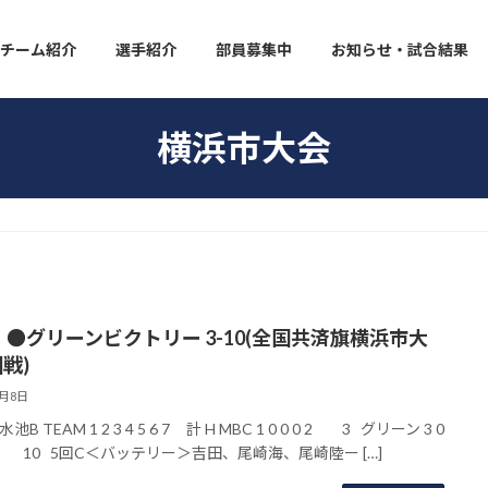
チーム紹介
選手紹介
部員募集中
お知らせ・試合結果
横浜市大会
】●グリーンビクトリー 3-10(全国共済旗横浜市大
戦)
8月8日
B TEAM 1 2 3 4 5 6 7 計 H MBC 1 0 0 0 2 3 グリーン 3 0
 2x 10 5回C＜バッテリー＞吉田、尾崎海、尾崎陸ー […]