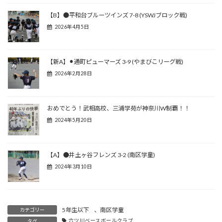
【B】●平和台ブルーツインズ 7-8 (YSWJブロック戦)
2026年4月5日
【新A】⚫︎通町ピューマーズ 3-9 (やまびこリーグ戦)
2026年2月28日
おめでとう！武相高校、三浦学苑が神奈川W制覇！！
2024年5月20日
【A】●井土ヶ谷フレンズ 3-2 (南区学童)
2024年3月10日
5年生以下
、
南区学童
カテゴリー
六ツ川ベースボールクラブ
タグ