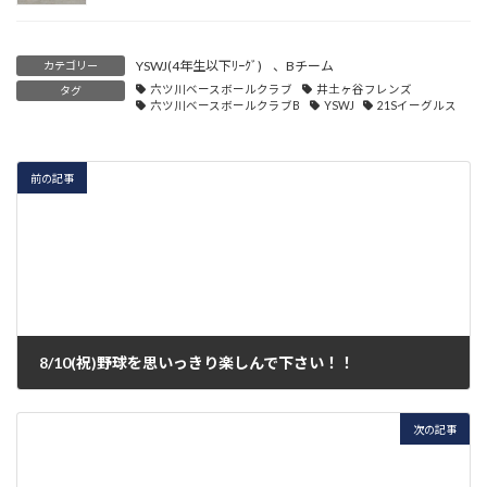
YSWJ(4年生以下ﾘｰｸﾞ)
、
Bチーム
カテゴリー
六ツ川ベースボールクラブ
井土ヶ谷フレンズ
タグ
六ツ川ベースボールクラブB
YSWJ
21Sイーグルス
前の記事
8/10(祝)野球を思いっきり楽しんで下さい！！
2020年8月6日
次の記事