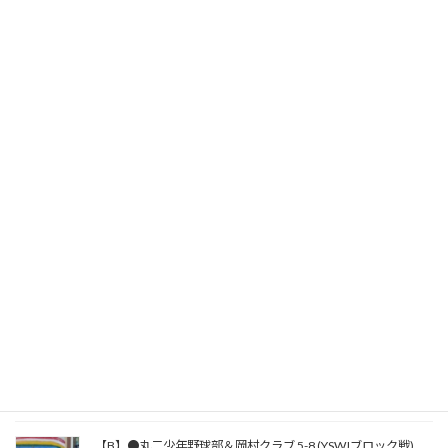
関連記事
【B】●丸二少年野球部＆岡村クラブ 5-8 (YSWJブロック戦)