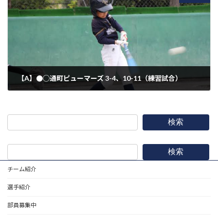
【A】●◯通町ピューマーズ 3-4、10-11（練習試合）
2022年5月8日
検索
検索
チーム紹介
選手紹介
部員募集中