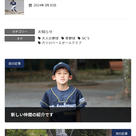
2024年3月10日
お知らせ
カテゴリー
大人の野球
草野球
SIC'S
タグ
六ツ川ベースボールクラブ
前の記事
新しい仲間の紹介です
2022年5月7日
次の記事