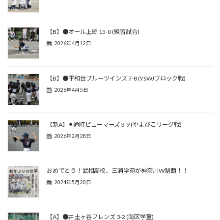
【B】●オール上郷 15-0 (練習試合)
2026年4月12日
【B】●平和台ブルーツインズ 7-8 (YSWJブロック戦)
2026年4月5日
【新A】⚫︎通町ピューマーズ 3-9 (やまびこリーグ戦)
2026年2月28日
おめでとう！武相高校、三浦学苑が神奈川W制覇！！
2024年5月20日
【A】●井土ヶ谷フレンズ 3-2 (南区学童)