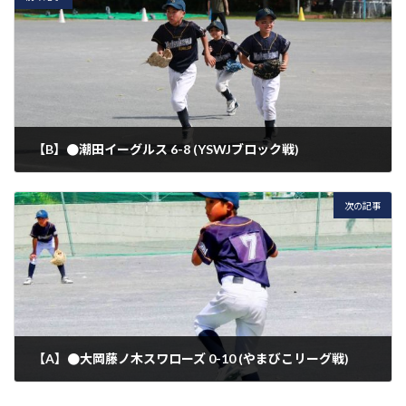
【B】●潮田イーグルス 6-8 (YSWJブロック戦)
2026年4月19日
次の記事
【A】●大岡藤ノ木スワローズ 0-10 (やまびこリーグ戦)
2026年4月26日