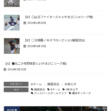
【B】〇山王ファイターズ 9-1 (やまびこU4リーグ戦)
2026年6月20日
【B】◯大岡藤ノ木スワローズ 1-12 (練習試合)
2026年6月14日
【A】●丸二少年野球部 1-2 (やまびこリーグ戦)
2026年5月31日
Bチーム
、
練習試合
、
お知らせ
カテゴリー
練習試合
Bチーム
4年生以下
タグ
六ッ川ベースボールクラブ
横浜モンキーズ
前の記事