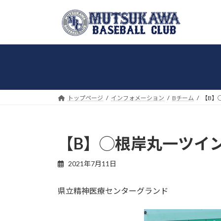
コ
ナ
ン
ビ
テ
ゲ
ン
ー
ツ
シ
へ
ョ
ス
ン
キ
に
トップページ
インフォメーション
Bチーム
【B】
ッ
移
プ
動
【B】◯根岸丸一ツインズ
2021年7月11日
県立精神医療センターグランド