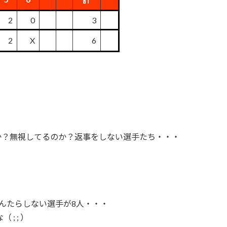
2
0
3
2
X
6
か？無視してるのか？返事をしない選手たち・・・
んたらしない選手が8人・・・
; ; ）