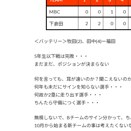
MBC
0
0
1
0
2
2
0
0
下倉田
＜バッテリー＞牧田(2)、田中(4)ー福田
5年生以下戦は完敗・・・
まだまだ、ポジションが決まらない
何を言っても、耳が遠いのか？聞こえないの
何年も未だにサインを知らない選手・・・
何故か2塁に走り出す選手・・・
ちんたら守備につく選手・・・
無視しないで、Bチームのサイン分かって、ち
10月から始まる新チームの事は考えたくないな（ 