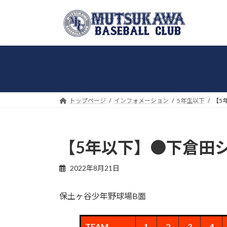
コ
ナ
ン
ビ
テ
ゲ
ン
ー
ツ
シ
へ
ョ
ス
ン
キ
に
トップページ
インフォメーション
5年生以下
【5
ッ
移
プ
動
【5年以下】●下倉田シャ
2022年8月21日
保土ヶ谷少年野球場B面
TEAM
1
2
3
4