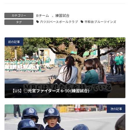
Bチーム
、
練習試合
カテゴリー
六ツ川ベースボールクラブ
平和台ブルーツインズ
タグ
前の記事
【U5】◯元宮ファイターズ 6-10 (練習試合)
2022年11月19日
次の記事