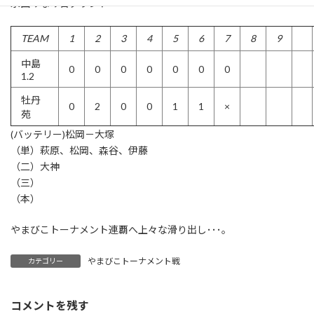
永田みなみ台グランド
TEAM
1
2
3
4
5
6
7
8
9
中島
0
0
0
0
0
0
0
1.2
牡丹
0
2
0
0
1
1
×
苑
(バッテリー)松岡－大塚
（単）萩原、松岡、森谷、伊藤
（二）大神
（三）
（本）
やまびこトーナメント連覇へ上々な滑り出し･･･。
やまびこトーナメント戦
カテゴリー
コメントを残す