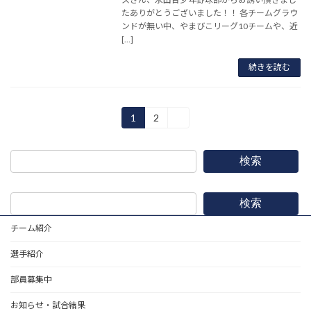
たありがとうございました！！ 各チームグラウ
ンドが無い中、やまびこリーグ10チームや、近
[…]
続きを読む
投
1
2
»
固
固
定
定
稿
ペ
ペ
ー
ー
の
検索
ジ
ジ
ペ
検索
ー
チーム紹介
ジ
選手紹介
送
り
部員募集中
お知らせ・試合結果