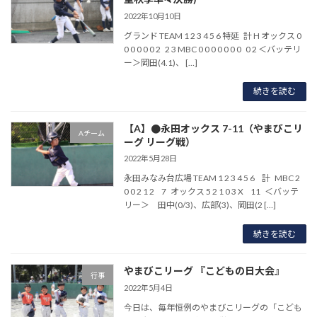
2022年10月10日
グランド TEAM 1 2 3 4 5 6 特延 計 H オックス 0
0 0 0 0 0 2 2 3 MBC 0 0 0 0 0 0 0 0 2 ＜バッテリ
ー＞岡田(4.1)、 […]
続きを読む
【A】●永田オックス 7-11（やまびこリ
Aチーム
ーグ リーグ戦）
2022年5月28日
永田みなみ台広場 TEAM 1 2 3 4 5 6 計 MBC 2
0 0 2 1 2 7 オックス 5 2 1 0 3 X 11 ＜バッテ
リー＞ 田中(0/3)、広部(3)、岡田(2 […]
続きを読む
やまびこリーグ 『こどもの日大会』
行事
2022年5月4日
今日は、毎年恒例のやまびこリーグの「こども