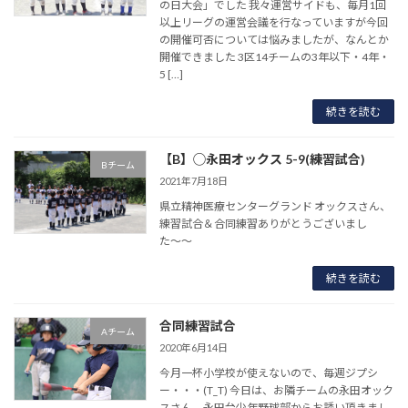
の日大会」でした 我々運営サイドも、毎月1回
以上リーグの運営会議を行なっていますが今回
の開催可否については悩みましたが、なんとか
開催できました 3区14チームの3年以下・4年・
5 […]
続きを読む
【B】◯永田オックス 5-9(練習試合)
Bチーム
2021年7月18日
県立精神医療センターグランド オックスさん、
練習試合＆合同練習ありがとうございまし
た〜〜
続きを読む
合同練習試合
Aチーム
2020年6月14日
今月一杯小学校が使えないので、毎週ジプシ
ー・・・(T_T) 今日は、お隣チームの永田オック
スさん、永田台少年野球部からお誘い頂きまし