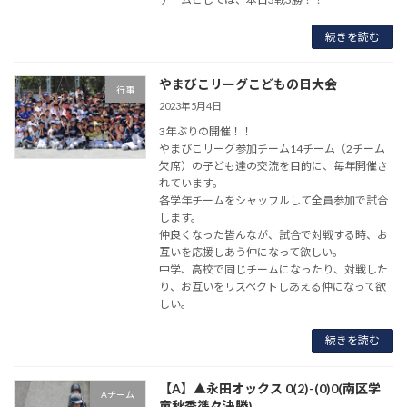
続きを読む
やまびこリーグこどもの日大会
行事
2023年5月4日
3年ぶりの開催！！
やまびこリーグ参加チーム14チーム（2チーム
欠席）の子ども達の交流を目的に、毎年開催さ
れています。
各学年チームをシャッフルして全員参加で試合
します。
仲良くなった皆んなが、試合で対戦する時、お
互いを応援しあう仲になって欲しい。
中学、高校で同じチームになったり、対戦した
り、お互いをリスペクトしあえる仲になって欲
しい。
続きを読む
【A】▲永田オックス 0(2)-(0)0(南区学
Aチーム
童秋季準々決勝)