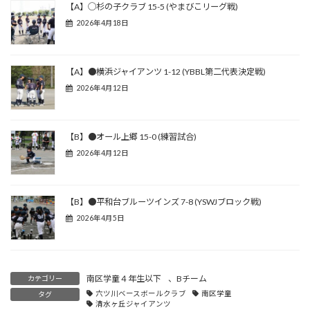
【A】◯杉の子クラブ 15-5 (やまびこリーグ戦)
2026年4月18日
【A】●横浜ジャイアンツ 1-12 (YBBL第二代表決定戦)
2026年4月12日
【B】●オール上郷 15-0 (練習試合)
2026年4月12日
【B】●平和台ブルーツインズ 7-8 (YSWJブロック戦)
2026年4月5日
南区学童４年生以下
、
Bチーム
カテゴリー
六ツ川ベースボールクラブ
南区学童
タグ
清水ヶ丘ジャイアンツ