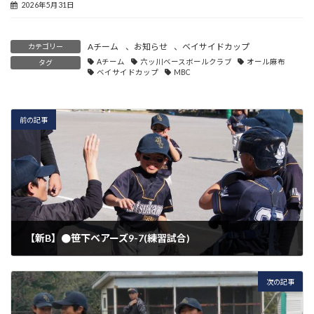
2026年5月31日
Aチーム
、
お知らせ
、
ベイサイドカップ
カテゴリー
Aチーム
六ッ川ベースボールクラブ
オール麻布
タグ
ベイサイドカップ
MBC
前の記事
【新B】●笹下ベアーズ9-7(練習試合)
2026年3月21日
次の記事