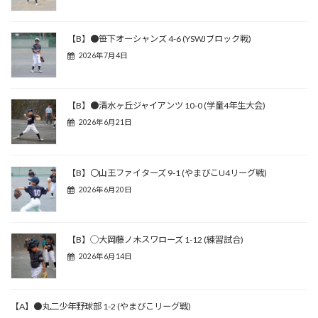
【B】●笹下オーシャンズ 4-6 (YSWJブロック戦)
2026年7月4日
【B】●清水ヶ丘ジャイアンツ 10-0 (学童4年生大会)
2026年6月21日
【B】〇山王ファイターズ 9-1 (やまびこU4リーグ戦)
2026年6月20日
【B】◯大岡藤ノ木スワローズ 1-12 (練習試合)
2026年6月14日
【A】●丸二少年野球部 1-2 (やまびこリーグ戦)