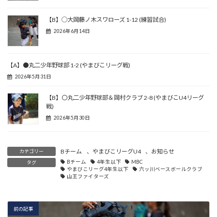
【B】◯大岡藤ノ木スワローズ 1-12 (練習試合)
2026年6月14日
【A】●丸二少年野球部 1-2 (やまびこリーグ戦)
2026年5月31日
【B】〇丸二少年野球部＆岡村クラブ 2-8 (やまびこU4リーグ
戦)
2026年5月30日
Bチーム
、
やまびこリーグU4
、
お知らせ
カテゴリー
Bチーム
4年生以下
MBC
タグ
やまびこリーグ4年生以下
六ッ川ベースボールクラブ
山王ファイターズ
前の記事