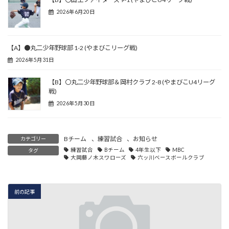
2026年6月20日
【A】●丸二少年野球部 1-2 (やまびこリーグ戦)
2026年5月31日
【B】〇丸二少年野球部＆岡村クラブ 2-8 (やまびこU4リーグ
戦)
2026年5月30日
Bチーム
、
練習試合
、
お知らせ
カテゴリー
練習試合
Bチーム
4年生以下
MBC
タグ
大岡藤ノ木スワローズ
六ッ川ベースボールクラブ
前の記事