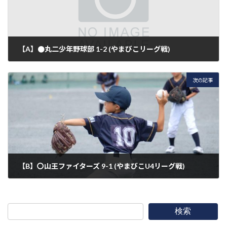
【A】●丸二少年野球部 1-2 (やまびこリーグ戦)
2026年5月31日
次の記事
【B】〇山王ファイターズ 9-1 (やまびこU4リーグ戦)
2026年6月20日
検索