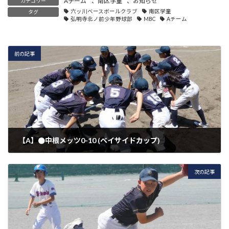
Aチーム
、
南区学童
、
お知らせ
カテゴリー
六ッ川ベースボールクラブ
南区学童
タグ
弘明寺北ノ前少年野球部
MBC
Aチーム
前の記事
【A】●中根メッツ0-10 (ベイサイドカップ)
2026年5月2日
次の記事