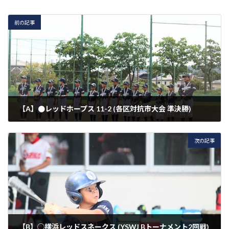
前の記事
【A】●レッドホープス 11-2 (各区対抗市大会 準決勝)
2023年9月24日
次の記事
【B】◯横浜レッドスネークス (YSWJ Bトーナメント2回戦)