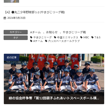
【A】●丸二少年野球部 1-2 (やまびこリーグ戦)
2026年5月31日
Aチーム
、
お知らせ
、
やまびこリーグ戦
カテゴリー
やまびこリーグ
中里ミニマックス
MBC
T＆S
タグ
Aチーム
六ッ川ベースボールクラブ
前の記事
緑の協会杯争奪「第12回親子ふれあいトスベースボール横浜市大会」に参加してきました
2026年5月17日