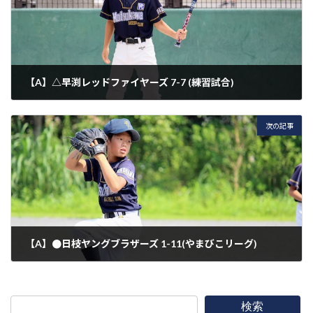
【A】△早渕レッドファイヤーズ 7-7 (練習試合)
2023年6月24日
次の記事
【A】●日枝ヤングブラザーズ 1-11(やまびこリーグ)
2023年6月25日
検索