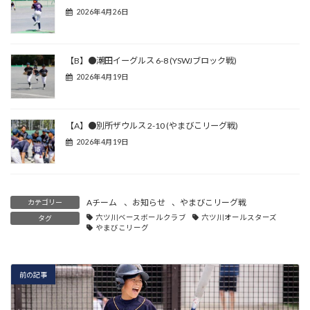
2026年4月26日
【B】●潮田イーグルス 6-8 (YSWJブロック戦)
2026年4月19日
【A】●別所ザウルス 2-10 (やまびこリーグ戦)
2026年4月19日
Aチーム
、
お知らせ
、
やまびこリーグ戦
カテゴリー
六ツ川ベースボールクラブ
六ツ川オールスターズ
タグ
やまびこリーグ
前の記事